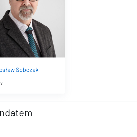
osław Sobczak
y
andatem