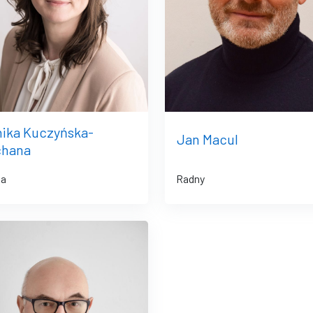
ika Kuczyńska-
Jan Macul
chana
na
Radny