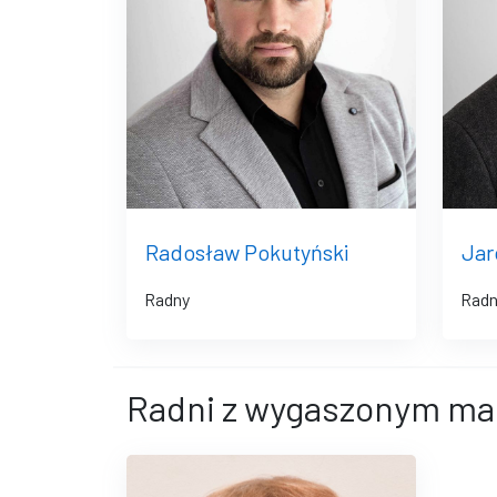
Radosław Pokutyński
Jar
Radny
Radn
Radni z wygaszonym m