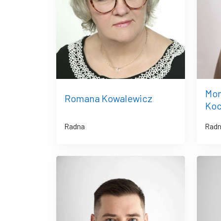
Mon
Romana Kowalewicz
Ko
Radna
Rad