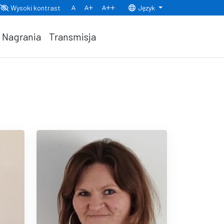
Wysoki kontrast
Język
Normalny rozmiar czcionki
Rozmiar czcionki 150%
Rozmiar czcionki 200%
Nagrania
Transmisja