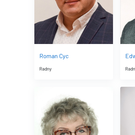
Roman Cyc
Edw
Radny
Radn